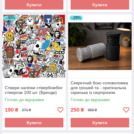
Купити
Купити
–30%
–29%
Секретний бокс-головоломка
Стікери наліпки стікербомбінг
для грошей та - оригінальна
стікерпак 100 шт. (Бренди)
скринька із сюрпризом
Готово до відправки
Готово до відправки
190
250
₴
₴
271 ₴
350 ₴
Купити
Купити