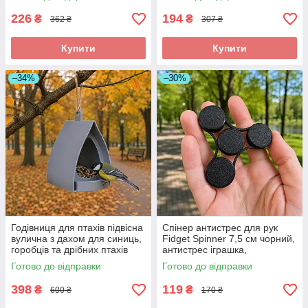
226
194
₴
₴
362 ₴
307 ₴
Купити
Купити
–34%
–30%
Годівниця для птахів підвісна
Спінер антистрес для рук
вулична з дахом для синиць,
Fidget Spinner 7,5 см чорний,
горобців та дрібних птахів
антистрес іграшка,
14×12×15 см
кишеньковий спінер, спінер
Готово до відправки
Готово до відправки
для дітей та дорослих
398
119
₴
₴
600 ₴
170 ₴