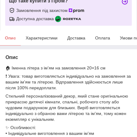
Що таке купити з Пром?
Замовлення під захистом
Доступна доставка
Опис
Характеристики
Доставка
Оплата
Умови п
Опис
🏠 Іменна літера з ім'ям на замовлення 20×16 см
❗ Увага: товар виготовляється індивідуально на замовлення за
вашим ім'ям та літерою. Відправлення здійснюється лише
після 100% передоплати.
Стильний персоналізований декор, який стане оригінальною
прикрасою дитячої кімнати, спальні, робочого столу або
чудовим подарунком для близьких. Виріб виготовляється
індивідуально з обраною вами літерою та ім'ям, тому кожен
екземпляр є унікальним.
✨ Особливості:
• Індивідуальне виготовлення з вашим ім'ям