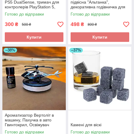
PS5 DualSense, тримач для
підвісна "Альтанка",
контролерів PlayStation 5,
декоративна годівничка для
органайзер для джойстиків
саду, дачі та двору 19×16 см
Готово до відправки
Готово до відправки
300
498
₴
₴
500 ₴
800 ₴
Купити
Купити
–38%
–37%
Ароматизатор Вертоліт в
машину, Пахучка в авто
Гвинтокрил, Освіжувач
Камені для віскі
повітря
Готово до відправки
Готово до відправки