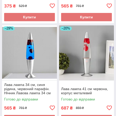
375
565
₴
₴
529 ₴
791 ₴
Купити
Купити
–29%
–20%
Лава лампа 34 см, синя
рідина, червоний парафін.
Лава лампа 41 см червона,
Нічник Лавова лампа 34 см
корпус металевий
Готово до відправки
Готово до відправки
565
687
₴
₴
791 ₴
859 ₴