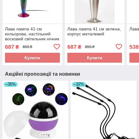
Лава лампа 41 см
Лава лампа 41 см зелена,
Лава
кольорова, настільний
корпус металевий
восковий світильник нічник
687
687
538
₴
₴
859 ₴
859 ₴
Купити
Купити
Акційні пропозиції та новинки
–35%
–32%