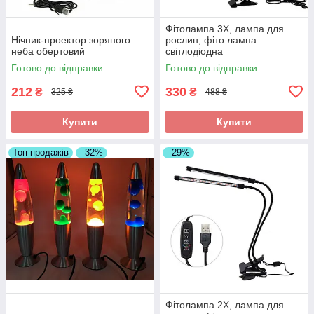
Фітолампа 3X, лампа для
Нічник-проектор зоряного
рослин, фіто лампа
неба обертовий
світлодіодна
Готово до відправки
Готово до відправки
212
330
₴
₴
325 ₴
488 ₴
Купити
Купити
Топ продажів
–32%
–29%
Фітолампа 2X, лампа для