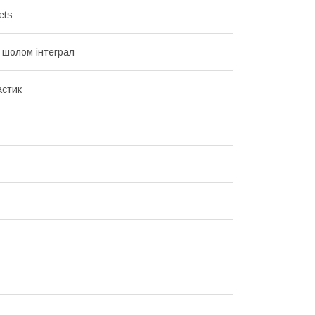
ets
 шолом інтеграл
стик