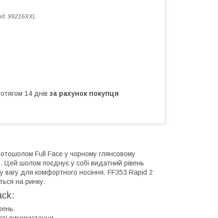
од:
99216XXL
ротягом 14 днів
за рахунок покупця
мотошолом Full Face у чорному глянсовому
ю. Цей шолом поєднує у собі видатний рівень
ку вагу для комфортного носіння. FF353 Rapid 2
ться на ринку.
ack:
рень.