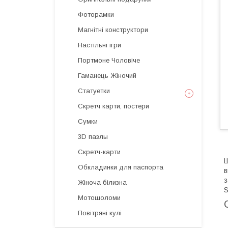
Фоторамки
Магнітні конструктори
Настільні ігри
Портмоне Чоловіче
Гаманець Жіночий
Статуетки
Скретч карти, постери
Сумки
3D пазлы
Скретч-карти
Ш
Обкладинки для паспорта
в
з
Жіноча білизна
S
Мотошоломи
Повітряні кулі