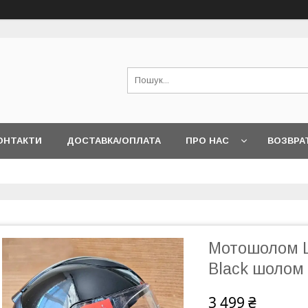
ОНТАКТИ
ДОСТАВКА/ОПЛАТА
ПРО НАС
ВОЗВРА
Мотошолом LS
Black шолом
3 499 ₴