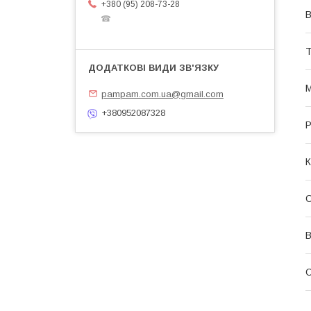
+380 (95) 208-73-28
В
☎
Т
М
pampam.com.ua@gmail.com
+380952087328
Р
К
С
В