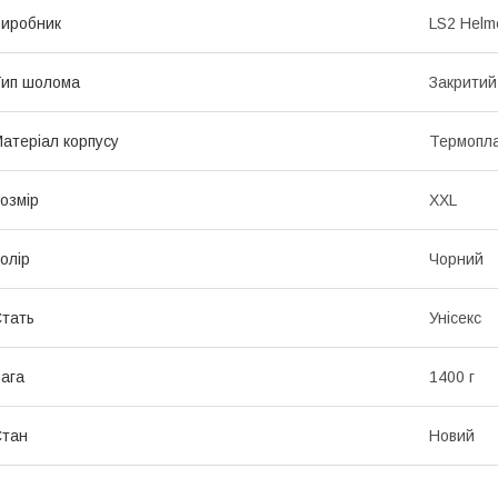
иробник
LS2 Helm
ип шолома
Закритий
атеріал корпусу
Термопла
озмір
XXL
олір
Чорний
тать
Унісекс
ага
1400 г
Стан
Новий