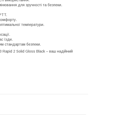
ті використання.
інювання для зручності та безпеки.
PTT.
 комфорту.
 оптимальної температури.
сації.
ас їзди.
ким стандартам безпеки.
 Rapid 2 Solid Gloss Black – ваш надійний