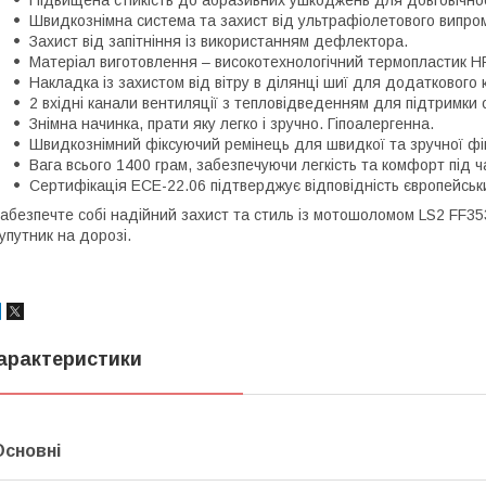
Підвищена стійкість до абразивних ушкоджень для довговічнос
Швидкознімна система та захист від ультрафіолетового випром
Захист від запітніння із використанням дефлектора.
Матеріал виготовлення – високотехнологічний термопластик H
Накладка із захистом від вітру в ділянці шиї для додаткового
2 вхідні канали вентиляції з тепловідведенням для підтримки
Знімна начинка, прати яку легко і зручно. Гіпоалергенна.
Швидкознімний фіксуючий ремінець для швидкої та зручної фік
Вага всього 1400 грам, забезпечуючи легкість та комфорт під ч
Сертифікація ECE-22.06 підтверджує відповідність європейсь
абезпечте собі надійний захист та стиль із мотошоломом LS2 FF353
упутник на дорозі.
арактеристики
Основні