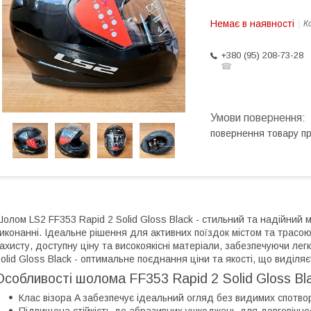
Немає в наявності
К
+380 (95) 208-73-28
☎
повернення товару п
олом LS2 FF353 Rapid 2 Solid Gloss Black - стильний та надійний 
иконанні. Ідеальне рішення для активних поїздок містом та трасо
ахисту, доступну ціну та високоякісні матеріали, забезпечуючи лег
olid Gloss Black - оптимальне поєднання ціни та якості, що виділяє
Особливості шолома FF353 Rapid 2 Solid Gloss Bl
Клас візора A забезпечує ідеальний огляд без видимих спотво