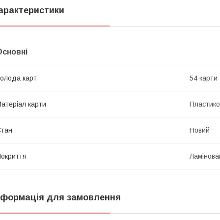
арактеристики
Основні
олода карт
54 карти
атеріал карти
Пластико
Стан
Новий
окриття
Ламінова
нформація для замовлення