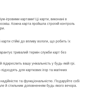
м-ігровими картами! Ці карти, виконані в
і розкіш. Кожна карта пройшла строгий контроль
гри.
карти стійкі до впливу вологи, що робить їх
гарантує тривалий термін служби карт без
 підкреслить вашу унікальність у будь-якій грі.
о підходять для карткових ігор та магічних
 з надійністю та функціональністю. Подаруйте собі
але й стильним доповненням будь-якого вечора.