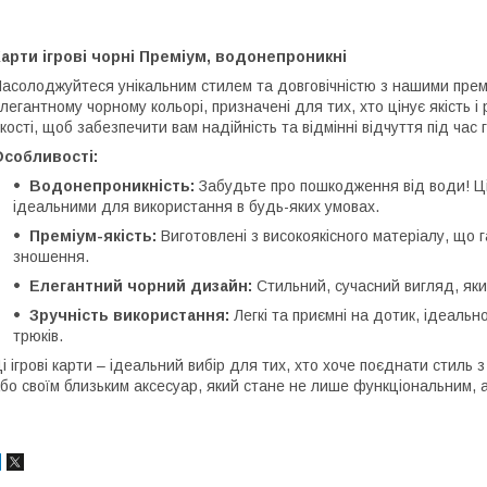
арти ігрові чорні Преміум, водонепроникні
асолоджуйтеся унікальним стилем та довговічністю з нашими преміу
легантному чорному кольорі, призначені для тих, хто цінує якість 
кості, щоб забезпечити вам надійність та відмінні відчуття під час 
Особливості:
Водонепроникність:
Забудьте про пошкодження від води! Ці 
ідеальними для використання в будь-яких умовах.
Преміум-якість:
Виготовлені з високоякісного матеріалу, що 
зношення.
Елегантний чорний дизайн:
Стильний, сучасний вигляд, який
Зручність використання:
Легкі та приємні на дотик, ідеальн
трюків.
і ігрові карти – ідеальний вибір для тих, хто хоче поєднати стиль
бо своїм близьким аксесуар, який стане не лише функціональним, 