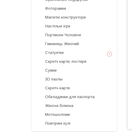
Фоторамки
Магнітні конструктори
Настільні ігри
Портмоне Чоловіче
Гаманець Жіночий
Статуетки
Скретч карти, постери
Сумки
3D пазлы
Скретч-карти
Обкладинки для паспорта
Жіноча білизна
Мотошоломи
Повітряні кулі