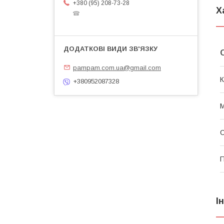
+380 (95) 208-73-28
Х
☎
pampam.com.ua@gmail.com
К
+380952087328
М
П
І