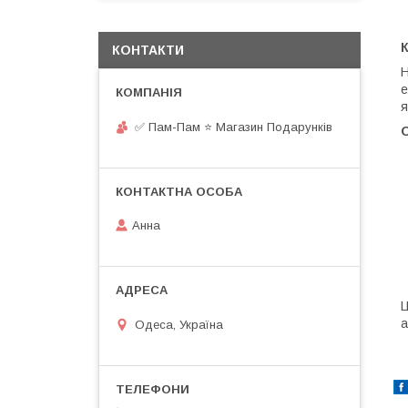
К
КОНТАКТИ
Н
е
я
✅ Пам-Пам ⭐ Магазин Подарунків
Анна
Ц
а
Одеса, Україна