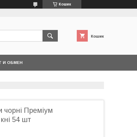
Кошик
Кошик
Т И ОБМЕН
и чорні Преміум
кні 54 шт