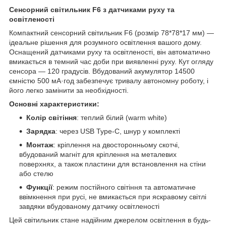
Сенсорний світильник F6 з датчиками руху та
освітленості
Компактний сенсорний світильник F6 (розмір 78*78*17 мм) —
ідеальне рішення для розумного освітлення вашого дому.
Оснащений датчиками руху та освітленості, він автоматично
вмикається в темний час доби при виявленні руху. Кут огляду
сенсора — 120 градусів. Вбудований акумулятор 14500
ємністю 500 мА·год забезпечує тривалу автономну роботу, і
його легко замінити за необхідності.
Основні характеристики:
Колір світіння
: теплий білий (warm white)
Зарядка
: через USB Type-C, шнур у комплекті
Монтаж
: кріплення на двосторонньому скотчі,
вбудований магніт для кріплення на металевих
поверхнях, а також пластини для встановлення на стіни
або стелю
Функції
: режим постійного світіння та автоматичне
ввімкнення при русі, не вмикається при яскравому світлі
завдяки вбудованому датчику освітленості
Цей світильник стане надійним джерелом освітлення в будь-