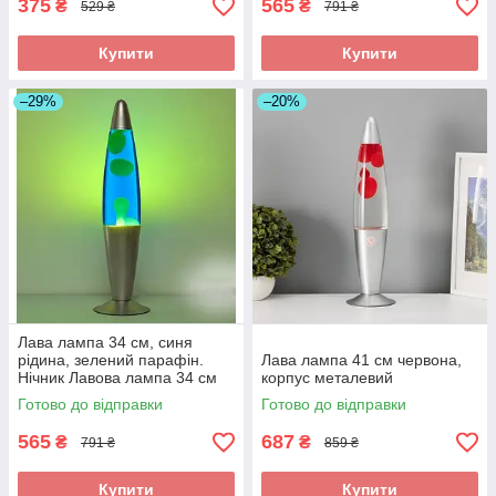
375
565
₴
₴
529 ₴
791 ₴
Купити
Купити
–29%
–20%
Лава лампа 34 см, синя
рідина, зелений парафін.
Лава лампа 41 см червона,
Нічник Лавова лампа 34 см
корпус металевий
Готово до відправки
Готово до відправки
565
687
₴
₴
791 ₴
859 ₴
Купити
Купити