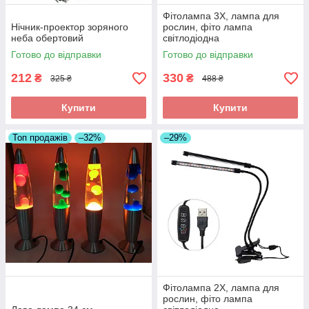
Фітолампа 3X, лампа для
Нічник-проектор зоряного
рослин, фіто лампа
неба обертовий
світлодіодна
Готово до відправки
Готово до відправки
212
330
₴
₴
325 ₴
488 ₴
Купити
Купити
Топ продажів
–32%
–29%
Фітолампа 2X, лампа для
рослин, фіто лампа