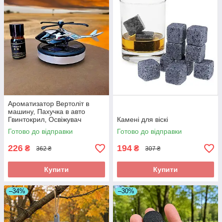
Ароматизатор Вертоліт в
машину, Пахучка в авто
Гвинтокрил, Освіжувач
Камені для віскі
повітря
Готово до відправки
Готово до відправки
226
194
₴
₴
362 ₴
307 ₴
Купити
Купити
–34%
–30%