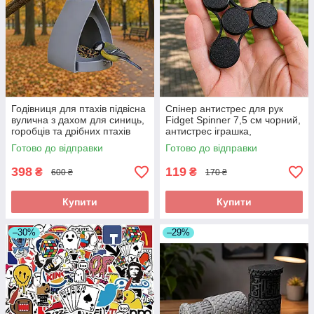
Годівниця для птахів підвісна
Спінер антистрес для рук
вулична з дахом для синиць,
Fidget Spinner 7,5 см чорний,
горобців та дрібних птахів
антистрес іграшка,
14×12×15 см
кишеньковий спінер, спінер
Готово до відправки
Готово до відправки
для дітей та дорослих
398
119
₴
₴
600 ₴
170 ₴
Купити
Купити
–30%
–29%