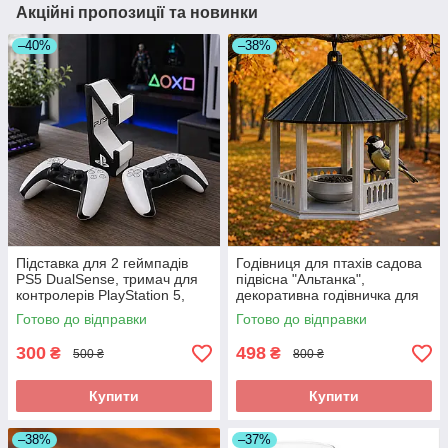
Акційні пропозиції та новинки
–40%
–38%
Підставка для 2 геймпадів
Годівниця для птахів садова
PS5 DualSense, тримач для
підвісна "Альтанка",
контролерів PlayStation 5,
декоративна годівничка для
органайзер для джойстиків
саду, дачі та двору 19×16 см
Готово до відправки
Готово до відправки
300
498
₴
₴
500 ₴
800 ₴
Купити
Купити
–38%
–37%