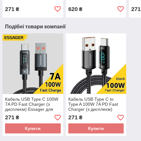
смартфона, планшета
Xiaomi Samsung Iphone
сма
271
620
271
₴
₴
Подібні товари компанії
Кабель USB Type C 100W
Кабель USB Type C to
7A PD Fast Charger (з
Type A 100W 7A PD Fast
дисплеєм) Essager для
Charger (з дисплеєм)
ноутбука, смартфона,
Essager для ноутбука,
271
271
₴
₴
Samsung Xiaomi Poco
смартфона, планшета
Купити
Купити