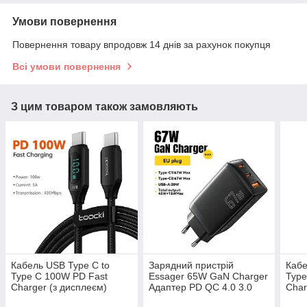
Умови повернення
Повернення товару впродовж 14 днів за рахунок покупця
Всі умови повернення
З цим товаром також замовляють
Кабель USB Type C to
Зарядний пристрій
Кабе
Type C 100W PD Fast
Essager 65W GaN Charger
Type
Charger (з дисплеєм)
Адаптер PD QC 4.0 3.0
Char
Toocki для ноутбука,
Type C швидка зарядка
Essa