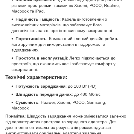
різними пристроями, такими як Xiaomi, POCO, Realme,
Macbook та iPad.
Надійність і міцність
: Кабель виготовлений з
високоякісних матеріалів, що забезпечує його
довговічність навіть при інтенсивному використанні.
Портативність
: Компактний і легкий дизайн робить
його зручним для використання в подорожах та
відрядженнях.
Простота в експлуатації
: Легко підключається до
пристроїв, що економить час і забезпечує комфорт у
використанні.
Технічні характеристики:
Потужність заряджання
: до 100 Вт (PD)
Швидкість передачі даних
: до 480 Мбіт/с
Сумісність
: Huawei, Xiaomi, POCO, Samsung,
Macbook
Примітка
: Швидкість заряджання може змінюватися залежно
від характеристик пристрою та зарядного адаптера. Для
досягнення оптимальних результатів рекомендується
використовувати оригінальні адаптери живлення.