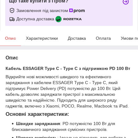
Що таке купити з Пром?
Замовлення під захистом
Доступна доставка
Опис
Характеристики
Доставка
Оплата
Умови п
Опис
Кабель ESSAGER Type C - Type C з підтримкою PD 100 Вт
Відкрийте нові можливості швидкого та ефективного
заряджання з кабелем ESSAGER Type C - Type C, який
підтримує Power Delivery (PD) потужністю до 100 Вт. Цей
кабель дозволяє заряджати пристрої з максимальною
швидкістю та надійністю. Підходить для широкого ряду
гаджетів, включно з Xiaomi, POCO, Realme, Macbook та iPad.
Основні характеристики:
Швидке заряджання
: PD потужністю 100 Вт для
блискавичного заряджання сумісних пристроїв.
Широка сумісність
: Ідеально підходить для роботи з