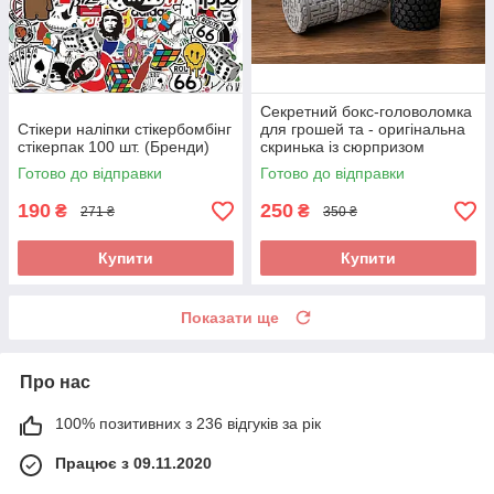
Секретний бокс-головоломка
Стікери наліпки стікербомбінг
для грошей та - оригінальна
стікерпак 100 шт. (Бренди)
скринька із сюрпризом
Готово до відправки
Готово до відправки
190
250
₴
₴
271 ₴
350 ₴
Купити
Купити
Показати ще
Про нас
100% позитивних з 236 відгуків за рік
Працює з 09.11.2020