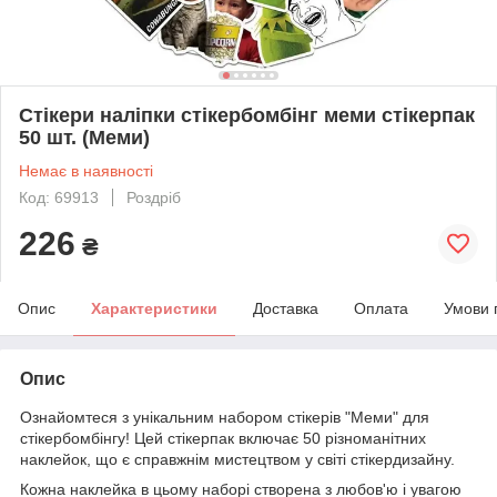
Стікери наліпки стікербомбінг меми стікерпак
50 шт. (Меми)
Немає в наявності
Код: 69913
Роздріб
226
₴
Опис
Характеристики
Доставка
Оплата
Умови 
Опис
Ознайомтеся з унікальним набором стікерів "Меми" для
стікербомбінгу! Цей стікерпак включає 50 різноманітних
наклейок, що є справжнім мистецтвом у світі стікердизайну.
Кожна наклейка в цьому наборі створена з любов'ю і увагою