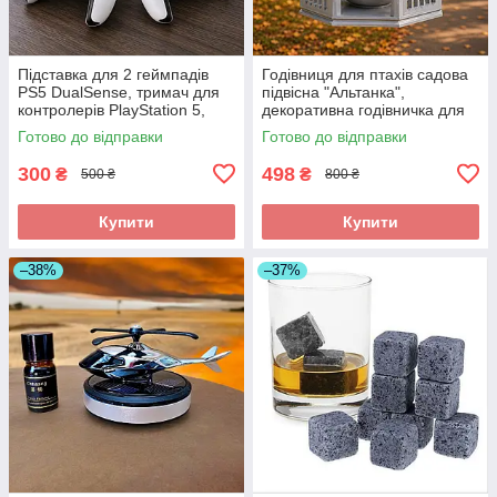
Підставка для 2 геймпадів
Годівниця для птахів садова
PS5 DualSense, тримач для
підвісна "Альтанка",
контролерів PlayStation 5,
декоративна годівничка для
органайзер для джойстиків
саду, дачі та двору 19×16 см
Готово до відправки
Готово до відправки
300
498
₴
₴
500 ₴
800 ₴
Купити
Купити
–38%
–37%