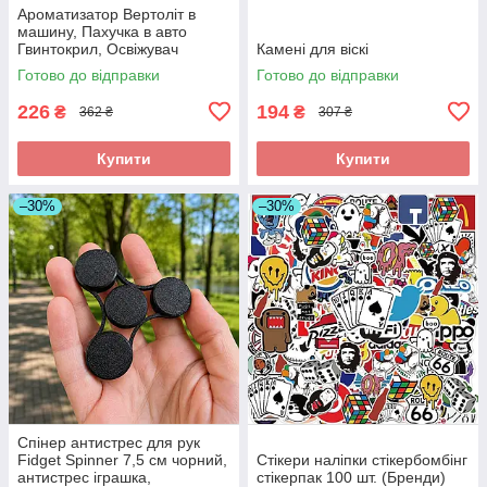
Ароматизатор Вертоліт в
машину, Пахучка в авто
Гвинтокрил, Освіжувач
Камені для віскі
повітря
Готово до відправки
Готово до відправки
226
194
₴
₴
362 ₴
307 ₴
Купити
Купити
–30%
–30%
Спінер антистрес для рук
Fidget Spinner 7,5 см чорний,
Стікери наліпки стікербомбінг
антистрес іграшка,
стікерпак 100 шт. (Бренди)