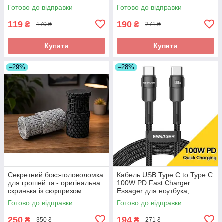
кишеньковий спінер, спінер
Готово до відправки
Готово до відправки
для дітей та дорослих
119
190
₴
₴
170 ₴
271 ₴
Купити
Купити
–29%
–28%
Секретний бокс-головоломка
Кабель USB Type C to Type C
для грошей та - оригінальна
100W PD Fast Charger
скринька із сюрпризом
Essager для ноутбука,
смартфона, планшета
Готово до відправки
Готово до відправки
Samsung Xiaomi Poco
250
194
₴
₴
350 ₴
271 ₴