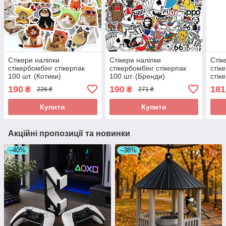
Стікери наліпки
Стікери наліпки
Стік
стікербомбінг стікерпак
стікербомбінг стікерпак
стік
100 шт. (Котики)
100 шт. (Бренди)
стік
190
190
181
₴
₴
226 ₴
271 ₴
Купити
Купити
Акційні пропозиції та новинки
–40%
–38%