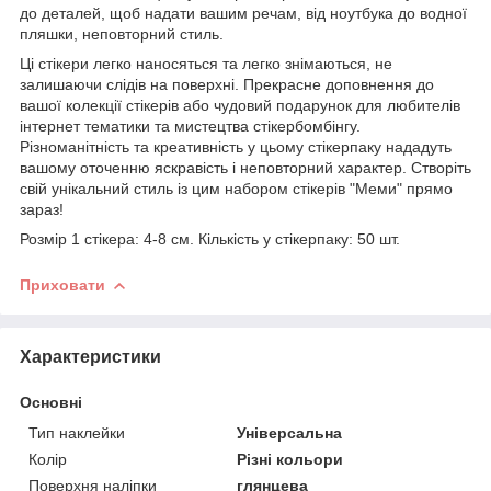
до деталей, щоб надати вашим речам, від ноутбука до водної
пляшки, неповторний стиль.
Ці стікери легко наносяться та легко знімаються, не
залишаючи слідів на поверхні. Прекрасне доповнення до
вашої колекції стікерів або чудовий подарунок для любителів
інтернет тематики та мистецтва стікербомбінгу.
Різноманітність та креативність у цьому стікерпаку нададуть
вашому оточенню яскравість і неповторний характер. Створіть
свій унікальний стиль із цим набором стікерів "Меми" прямо
зараз!
Розмір 1 стікера: 4-8 см. Кількість у стікерпаку: 50 шт.
Приховати
Характеристики
Основні
Тип наклейки
Універсальна
Колір
Різні кольори
Поверхня наліпки
глянцева