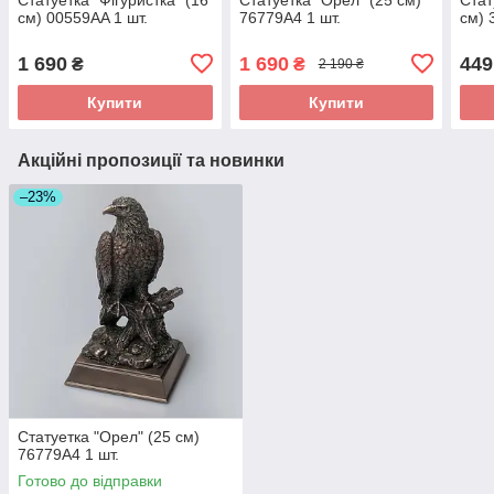
см) 00559AA 1 шт.
76779A4 1 шт.
см) 
1 690
1 690
449
₴
₴
2 190 ₴
Купити
Купити
Акційні пропозиції та новинки
–23%
Статуетка "Орел" (25 см)
76779A4 1 шт.
Готово до відправки