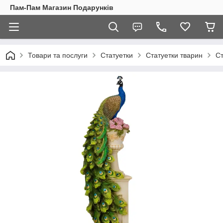
Пам-Пам Магазин Подарунків
Товари та послуги
Статуетки
Статуетки тварин
Ст