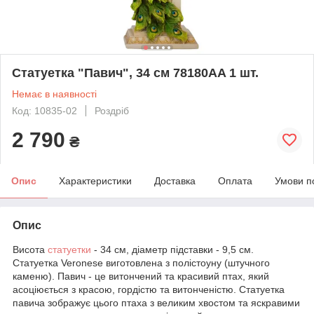
Статуетка "Павич", 34 см 78180AA 1 шт.
Немає в наявності
Код: 10835-02
Роздріб
2 790
₴
Опис
Характеристики
Доставка
Оплата
Умови п
Опис
Висота
статуетки
- 34 см, діаметр підставки - 9,5 см.
Статуетка Veronese виготовлена ​​з полістоуну (штучного
каменю). Павич - це витончений та красивий птах, який
асоціюється з красою, гордістю та витонченістю. Статуетка
павича зображує цього птаха з великим хвостом та яскравими