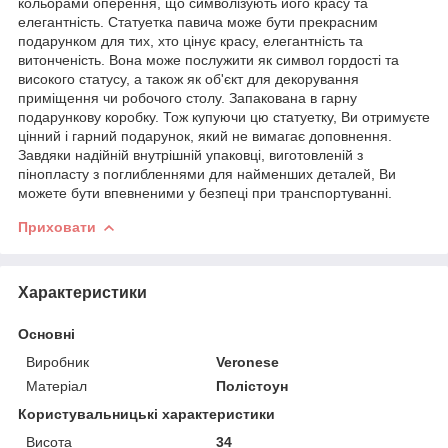
кольорами оперення, що символізують його красу та
елегантність. Статуетка павича може бути прекрасним
подарунком для тих, хто цінує красу, елегантність та
витонченість. Вона може послужити як символ гордості та
високого статусу, а також як об'єкт для декорування
приміщення чи робочого столу. Запакована в гарну
подарункову коробку. Тож купуючи цю статуетку, Ви отримуєте
цінний і гарний подарунок, який не вимагає доповнення.
Завдяки надійній внутрішній упаковці, виготовленій з
пінопласту з поглибленнями для найменших деталей, Ви
можете бути впевненими у безпеці при транспортуванні.
Приховати
Характеристики
Основні
Виробник
Veronese
Матеріал
Полістоун
Користувальницькі характеристики
Висота
34