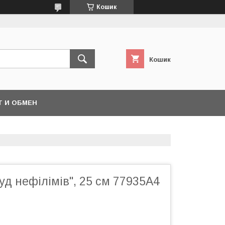
Кошик
Кошик
Т И ОБМЕН
уд нефілімів", 25 см 77935A4