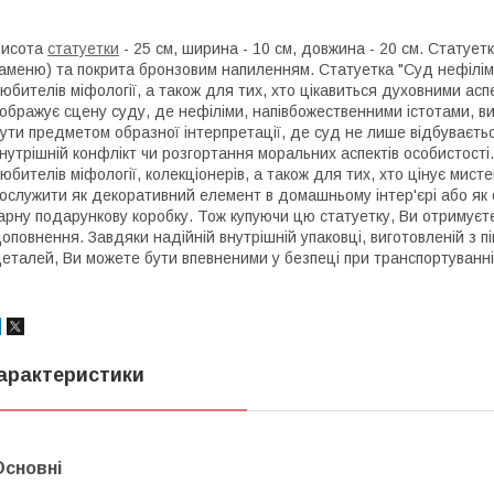
Висота
статуетки
- 25 см, ширина - 10 см, довжина - 20 см. Статуетк
аменю) та покрита бронзовим напиленням. Статуетка "Суд нефілі
юбителів міфології, а також для тих, хто цікавиться духовними ас
ображує сцену суду, де нефіліми, напівбожественними істотами, вин
ути предметом образної інтерпретації, де суд не лише відбуваєтьс
нутрішній конфлікт чи розгортання моральних аспектів особистост
юбителів міфології, колекціонерів, а також для тих, хто цінує мис
ослужити як декоративний елемент в домашньому інтер'єрі або як о
арну подарункову коробку. Тож купуючи цю статуетку, Ви отримуєте
оповнення. Завдяки надійній внутрішній упаковці, виготовленій з
еталей, Ви можете бути впевненими у безпеці при транспортуванні
арактеристики
Основні