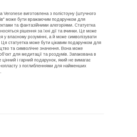
а Veronese виготовлена ​​з полістоуну (штучного
мів" може бути вражаючим подарунком для
пектами та фантазійними алегоріями. Статуетка
осяться рішення за їхні дії та вчинки. Це може
я у власному розумінні, а й може символізувати
і. Ця статуетка може бути цікавим подарунком для
тецтво та символічне значення. Вона може
б'єкт для медитації та роздумів. Запакована в
 цінний і гарний подарунок, який не вимагає
 пінопласту з поглибленнями для найменших
.