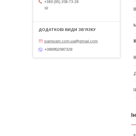
+380 (95) 208-73-28
☎
В
М
pampam.com.ua@gmail.com
+380952087328
В
І
Ц