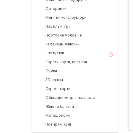
Фоторамки
Магнітні конструктори
Настільні ігри
Портмоне Чоловіче
Гаманець Жіночий
Статуетки
Скретч карти, постери
Сумки
3D пазлы
Скретч-карти
Обкладинки для паспорта
Жіноча білизна
Мотошоломи
Повітряні кулі