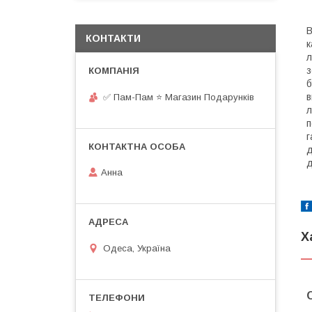
КОНТАКТИ
к
л
з
б
в
✅ Пам-Пам ⭐ Магазин Подарунків
л
п
г
д
д
Анна
Х
Одеса, Україна