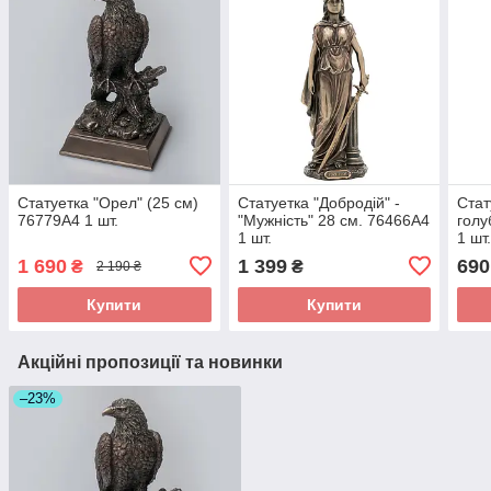
Статуетка "Орел" (25 см)
Статуетка "Добродій" -
Стат
76779A4 1 шт.
"Мужність" 28 см. 76466A4
голу
1 шт.
1 шт
1 690
1 399
690
₴
₴
2 190 ₴
Купити
Купити
Акційні пропозиції та новинки
–23%