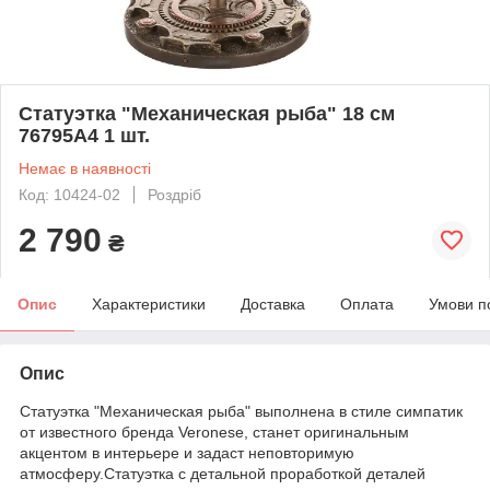
Статуэтка "Механическая рыба" 18 см
76795A4 1 шт.
Немає в наявності
Код: 10424-02
Роздріб
2 790
₴
Опис
Характеристики
Доставка
Оплата
Умови п
Опис
Статуэтка "Механическая рыба" выполнена в стиле симпатик
от известного бренда Veronese, станет оригинальным
акцентом в интерьере и задаст неповторимую
атмосферу.Статуэтка с детальной проработкой деталей