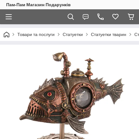
Пам-Пам Магазин Подарунків
Товари та послуги
Статуетки
Статуетки тварин
Ст