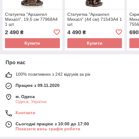
Статуетка "Архангел
Статуетка "Архангел
Скри
Михаїл", 19,5 см 77968A4
Михаїл" (44 см) 71543A4 1
Миха
1 шт.
шт.
7556
2 490
4 490
690
₴
₴
Купити
Купити
Про нас
100% позитивних з 242 відгуків за рік
Працює з 09.11.2020
м. Одеса
Одеса, Україна
Контакти
Сьогодні працює з 10:00 до 17:00
Показати весь графік роботи