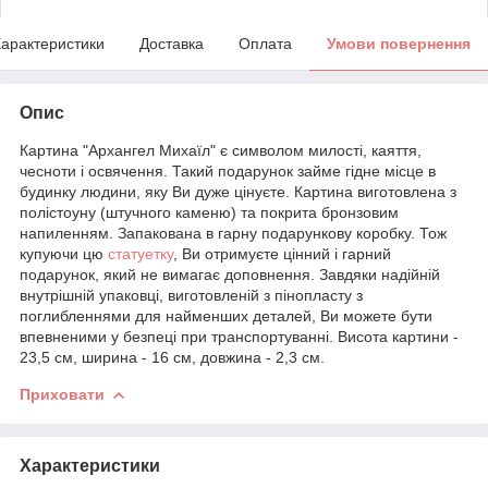
арактеристики
Доставка
Оплата
Умови повернення
Опис
Картина "Архангел Михаїл" є символом милості, каяття,
чесноти і освячення. Такий подарунок займе гідне місце в
будинку людини, яку Ви дуже цінуєте. Картина виготовлена з
полістоуну (штучного каменю) та покрита бронзовим
напиленням. Запакована в гарну подарункову коробку. Тож
купуючи цю
статуетку
, Ви отримуєте цінний і гарний
подарунок, який не вимагає доповнення. Завдяки надійній
внутрішній упаковці, виготовленій з пінопласту з
поглибленнями для найменших деталей, Ви можете бути
впевненими у безпеці при транспортуванні. Висота картини -
23,5 см, ширина - 16 см, довжина - 2,3 см.
Приховати
Характеристики