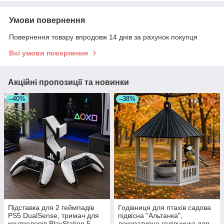
Умови повернення
Повернення товару впродовж 14 днів за рахунок покупця
Всі умови повернення
Акційні пропозиції та новинки
–40%
–38%
Підставка для 2 геймпадів
Годівниця для птахів садова
PS5 DualSense, тримач для
підвісна "Альтанка",
контролерів PlayStation 5,
декоративна годівничка для