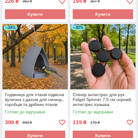
226
194
₴
₴
362 ₴
307 ₴
Купити
Купити
–34%
–30%
Годівниця для птахів підвісна
Спінер антистрес для рук
вулична з дахом для синиць,
Fidget Spinner 7,5 см чорний,
горобців та дрібних птахів
антистрес іграшка,
14×12×15 см
кишеньковий спінер, спінер
Готово до відправки
Готово до відправки
для дітей та дорослих
398
119
₴
₴
600 ₴
170 ₴
Купити
Купити