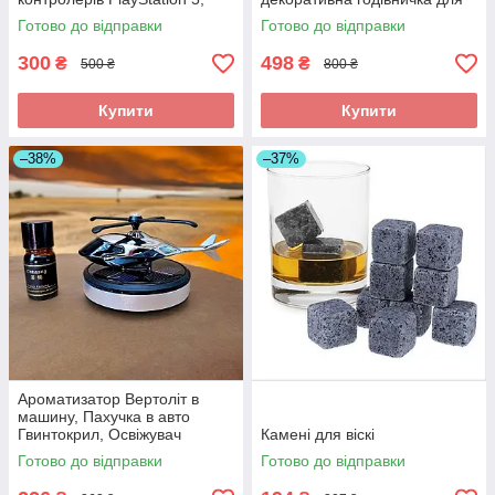
органайзер для джойстиків
саду, дачі та двору 19×16 см
Готово до відправки
Готово до відправки
300
498
₴
₴
500 ₴
800 ₴
Купити
Купити
–38%
–37%
Ароматизатор Вертоліт в
машину, Пахучка в авто
Гвинтокрил, Освіжувач
Камені для віскі
повітря
Готово до відправки
Готово до відправки