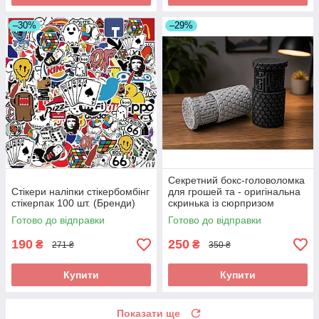
–30%
–29%
Секретний бокс-головоломка
Стікери наліпки стікербомбінг
для грошей та - оригінальна
стікерпак 100 шт. (Бренди)
скринька із сюрпризом
Готово до відправки
Готово до відправки
190
250
₴
₴
271 ₴
350 ₴
Купити
Купити
Показати ще