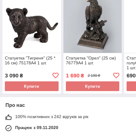
Статуетка "Тигреня" (25 *
Статуетка "Орел" (25 см)
Стат
16 см) 75178A4 1 шт.
76779A4 1 шт.
голу
1 шт
3 090
1 690
690
₴
₴
2 190 ₴
Купити
Купити
Про нас
100% позитивних з 242 відгуків за рік
Працює з 09.11.2020