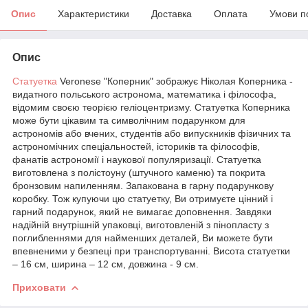
Опис
Характеристики
Доставка
Оплата
Умови п
Опис
Статуетка
Veronese "Коперник" зображує Ніколая Коперника -
видатного польського астронома, математика і філософа,
відомим своєю теорією геліоцентризму. Статуетка Коперника
може бути цікавим та символічним подарунком для
астрономів або вчених, студентів або випускників фізичних та
астрономічних спеціальностей, істориків та філософів,
фанатів астрономії і наукової популяризації. Статуетка
виготовлена ​​з полістоуну (штучного каменю) та покрита
бронзовим напиленням. Запакована в гарну подарункову
коробку. Тож купуючи цю статуетку, Ви отримуєте цінний і
гарний подарунок, який не вимагає доповнення. Завдяки
надійній внутрішній упаковці, виготовленій з пінопласту з
поглибленнями для найменших деталей, Ви можете бути
впевненими у безпеці при транспортуванні. Висота статуетки
– 16 см, ширина – 12 см, довжина - 9 см.
Приховати