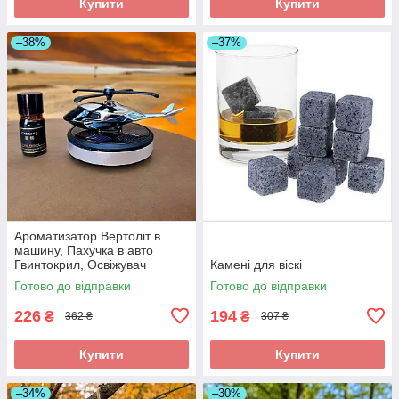
Купити
Купити
–38%
–37%
Ароматизатор Вертоліт в
машину, Пахучка в авто
Гвинтокрил, Освіжувач
Камені для віскі
повітря
Готово до відправки
Готово до відправки
226
194
₴
₴
362 ₴
307 ₴
Купити
Купити
–34%
–30%