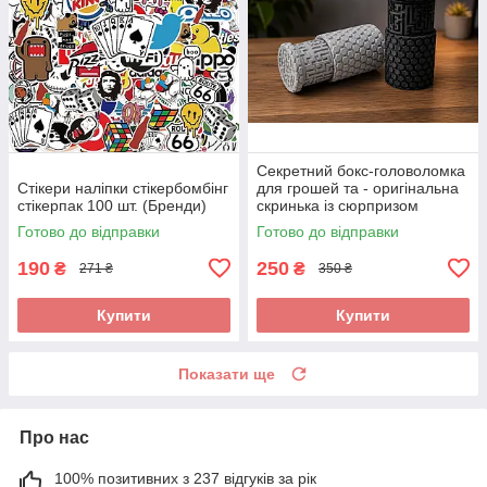
Секретний бокс-головоломка
Стікери наліпки стікербомбінг
для грошей та - оригінальна
стікерпак 100 шт. (Бренди)
скринька із сюрпризом
Готово до відправки
Готово до відправки
190
250
₴
₴
271 ₴
350 ₴
Купити
Купити
Показати ще
Про нас
100% позитивних з 237 відгуків за рік