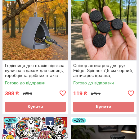
Годівниця для птахів підвісна
Спінер антистрес для рук
вулична з дахом для синиць,
Fidget Spinner 7,5 см чорний,
горобців та дрібних птахів
антистрес іграшка,
14×12×15 см
кишеньковий спінер, спінер
Готово до відправки
Готово до відправки
для дітей та дорослих
398
119
₴
₴
600 ₴
170 ₴
Купити
Купити
–30%
–29%