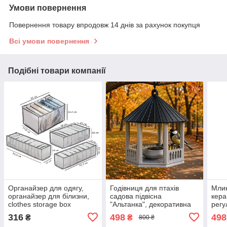
Умови повернення
Повернення товару впродовж 14 днів за рахунок покупця
Всі умови повернення
Подібні товари компанії
Органайзер для одягу,
Годівниця для птахів
Млин
органайзер для білизни,
садова підвісна
кера
clothes storage box
"Альтанка", декоративна
регу
годівничка для саду, дачі
конт
316
498
498
₴
₴
800 ₴
та двору 19×16 см
збер