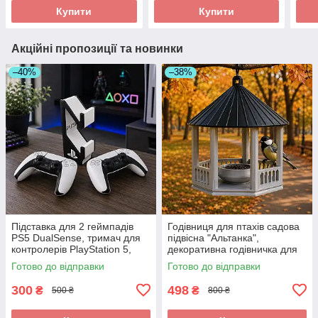
Купити
Купити
Акційні пропозиції та новинки
–40%
–38%
Підставка для 2 геймпадів
Годівниця для птахів садова
PS5 DualSense, тримач для
підвісна "Альтанка",
контролерів PlayStation 5,
декоративна годівничка для
органайзер для джойстиків
саду, дачі та двору 19×16 см
Готово до відправки
Готово до відправки
300
498
₴
₴
500 ₴
800 ₴