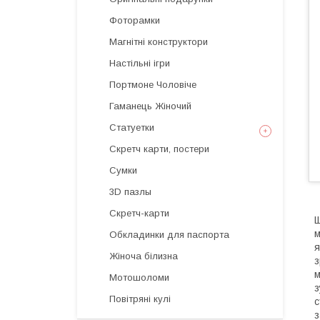
Фоторамки
Магнітні конструктори
Настільні ігри
Портмоне Чоловіче
Гаманець Жіночий
Статуетки
Скретч карти, постери
Сумки
3D пазлы
Скретч-карти
Щ
м
Обкладинки для паспорта
я
Жіноча білизна
з
м
Мотошоломи
з
Повітряні кулі
с
з