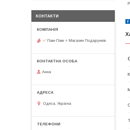
Р
КОНТАКТИ
Х
✅ Пам-Пам ⭐ Магазин Подарунків
Анна
К
М
Одеса, Україна
Т