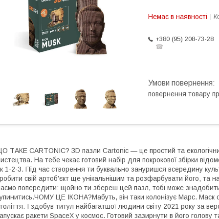
Немає в наявності
К
+380 (95) 208-73-28
☎
повернення товару п
О ТАКЕ CARTONIC? ЗD пазли Cartonic — це простий та екологічний
истецтва. На тебе чекає готовий набір для покрокової збірки відомо
к 1-2-3. Під час створення ти буквально зануришся всередину куль
робити свій артоб'єкт ще унікальнішим та розфарбувати його, та 
аємо попередити: щойно ти збереш цей пазл, тобі може знадобити
упинитись.ЧОМУ ЦЕ ІКОНА?Мабуть, він таки колонізує Марс. Маск 
толіття. І здобув титул найбагатшої людини світу 2021 року за вер
апускає ракети SpaceX у космос. Готовий зазирнути в його голову т