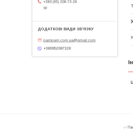
+380 (95) 208-73-28
Т
☎
У
pampam.com.ua@gmail.com
+380952087328
І
Ц