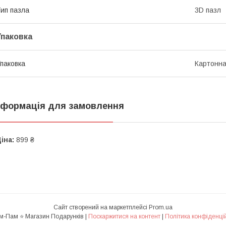
ип пазла
3D пазл
Упаковка
паковка
Картонна
нформація для замовлення
іна:
899 ₴
Сайт створений на маркетплейсі
Prom.ua
✅ Пам-Пам ⭐ Магазин Подарунків |
Поскаржитися на контент
|
Політика конфіденці