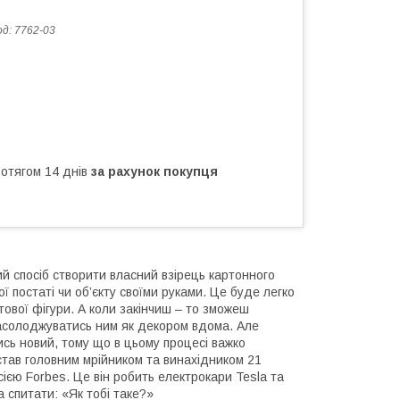
од:
7762-03
ротягом 14 днів
за рахунок покупця
 спосіб створити власний взірець картонного
ї постаті чи об’єкту своїми руками. Це буде легко
тової фігури. А коли закінчиш – то зможеш
насолоджуватись ним як декором вдома. Але
сь новий, тому що в цьому процесі важко
став головним мрійником та винахідником 21
сією Forbes. Це він робить електрокари Tesla та
а спитати: «Як тобі таке?»