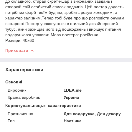
до складного, стирай скретч-шар з виконаних завдань і
створюй свій особистий список подвигів. Цей постер додасть
потрібних фарб твоїм буднях, зробить розум холодним, а
характер залізним.Тепер тобі буде про що розповісти онукам
в старості.Постер упаковується в стильний дизайнерський
тубус, який захищає його від пошкоджень і вирішує питання
подарункової упаковки.Мова постера: російська.
Розміри: 40х60
Приховати
Характеристики
Основні
Виробник
1DEA.me
Країна виробник
Україна
Користувальницькі характеристики
Призначення
Для подарунка, Для декору
Тип
Настінна