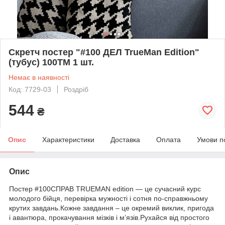
Скретч постер "#100 ДЕЛ TrueMan Edition"
(тубус) 100TM 1 шт.
Немає в наявності
Код: 7729-03
Роздріб
544
₴
Опис
Характеристики
Доставка
Оплата
Умови п
Опис
Постер #100СПРАВ TRUEMAN edition — це сучасний курс
молодого бійця, перевірка мужності і сотня по-справжньому
крутих завдань.Кожне завдання – це окремий виклик, пригода
і авантюра, прокачування мізків і м’язів.Рухайся від простого