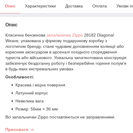
Опис
Характеристики
Доставка
Оплата
Умови п
Опис
Класична бензинова
запальничка Zippo
28182 Diagonal
Weave, упакована у фірмову подарункову коробку з
логотипом бренду, стане чудовим доповненням колекції або
корисним аксесуаром в арсеналі похідного спорядження
туриста або військового. Унікальна запатентована конструкція
забезпечує бездоганну роботу і безперебійне горіння полум'я
в будь-яких екстремальних умовах.
Особливості:
Красива і міцна поверхня
Латунний корпус
Невелика вага
Розмір: 56мм × 36 мм
Всі запальнички Zippo поставляються не заправленими.
Приховати