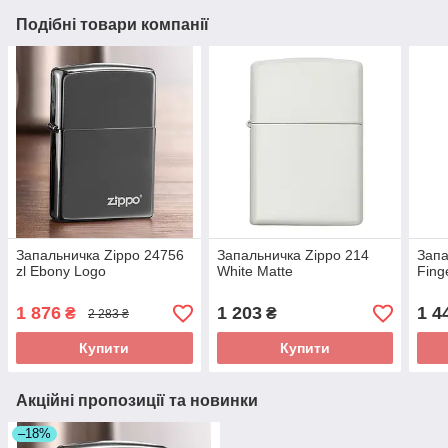
Подібні товари компанії
Запальничка Zippo 24756
Запальничка Zippo 214
Запа
zl Ebony Logo
White Matte
Fing
1 876
1 203
1 4
₴
₴
2 283 ₴
Купити
Купити
Акційні пропозиції та новинки
–18%