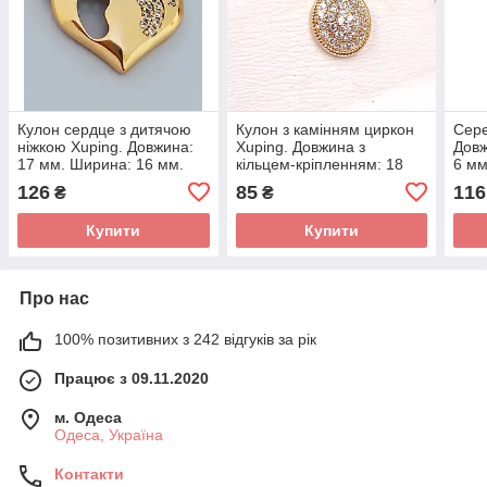
Кулон сердце з дитячою
Кулон з камінням циркон
Сере
ніжкою Xuping. Довжина:
Xuping. Довжина з
Довж
17 мм. Ширина: 16 мм.
кільцем-кріпленням: 18
6 мм
мм. Ширина: 9 мм.
126
85
116
₴
₴
Купити
Купити
Про нас
100% позитивних з 242 відгуків за рік
Працює з 09.11.2020
м. Одеса
Одеса, Україна
Контакти