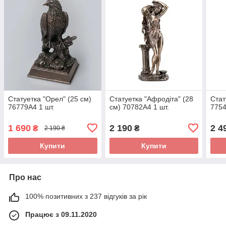
Статуетка "Орел" (25 см)
Статуетка "Афродіта" (28
Стат
76779A4 1 шт.
см) 70782A4 1 шт.
7754
1 690
2 190
2 4
₴
₴
2 190 ₴
Купити
Купити
Про нас
100% позитивних з 237 відгуків за рік
Працює з 09.11.2020