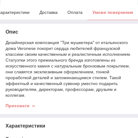
арактеристики
Доставка
Оплата
Умови повернення
Опис
Дизайнерская композиция "Три мушкетера" от итальянского
дома Veronese покорит сердца любителей французской
классики своим качественным и реалистичным исполнением.
Статуэтки этого премиального бренда изготовлены из
искусственного камня с натуральным бронзовым покрытием,
они славятся эксклюзивным оформлением, тонкой
проработкой деталей и запоминающимся стилем. Такой
эффектный и качественный сувенир уместно подарить
руководителям, директорам, профессорам, друзьям и
коллегам.
Приховати
Характеристики