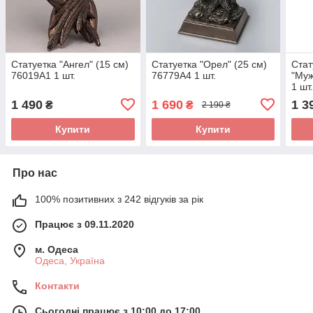
Статуетка "Ангел" (15 см)
Статуетка "Орел" (25 см)
Стат
76019A1 1 шт.
76779A4 1 шт.
"Муж
1 шт
1 490
1 690
1 3
₴
₴
2 190 ₴
Купити
Купити
Про нас
100% позитивних з 242 відгуків за рік
Працює з 09.11.2020
м. Одеса
Одеса, Україна
Контакти
Сьогодні працює з 10:00 до 17:00