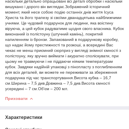
наскільки детально опрацьовані всі деталі обробки і наскільки
вишукано і дорого він виглядає.Зображений історичний
момент, який несе собою подію останніх днів життя Ісуса
Христа та його трапезу зі своїми дванадцятьма найближчими
учнями. Це чудовий подарунок для людини, яка воістину
віруюча, а цей кубок радуватиме щодня свого власника. Кубок
виконаний із полістоуну (штучний камінь), покритий
напиленням із бронзи. Запакований в подарункову коробку,
що надає йому престижності та розкоші, а всередині Вас
чекає не менш приємний сюрприз у вигляді знімної ємності з
полістоуну, яку зручно виймати і акуратно споліскувати, при
цьому не травмуючи і не піддаючи ніяким температурам
кубок. Завдяки надійній упаковці з пінопласту з поглибленням
для всіх деталей, ви можете не переживати за збереження
подарунка під час транспортування.Висота кубка – 16,7
см.Ширина – 7,5 див.Довжина – 7,5 див.Висота ємності
усередині – 7 см.Об'єм – 200 мл.
Приховати
Характеристики