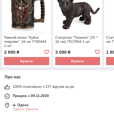
Пивний келих "Кубок
Статуетка "Тигреня" (25 *
Стат
темряви", 16 см 77604A4
16 см) 75178A4 1 шт.
см 7
1 шт.
2 690
3 090
1 8
₴
₴
Купити
Купити
Про нас
100% позитивних з 237 відгуків за рік
Працює з 09.11.2020
м. Одеса
Одеса, Україна