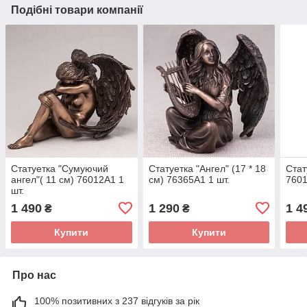
Подібні товари компанії
Статуетка "Сумуючий
Статуетка "Ангел" (17 * 18
Стат
ангел"( 11 см) 76012A1 1
см) 76365A1 1 шт.
7601
шт.
1 490
1 290
1 4
₴
₴
Купити
Купити
Про нас
100% позитивних з 237 відгуків за рік