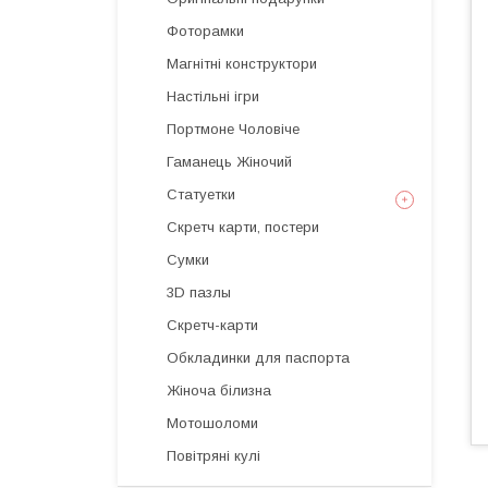
Фоторамки
Магнітні конструктори
Настільні ігри
Портмоне Чоловіче
Гаманець Жіночий
Статуетки
Скретч карти, постери
Сумки
3D пазлы
Скретч-карти
Обкладинки для паспорта
Жіноча білизна
Мотошоломи
Повітряні кулі