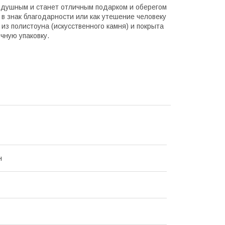
нодушным и станет отличным подарком и оберегом
 в знак благодарности или как утешение человеку
из полистоуна (искусственного камня) и покрыта
чную упаковку.
н