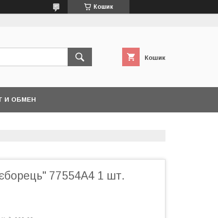
Кошик
Кошик
Т И ОБМЕН
єборець" 77554A4 1 шт.