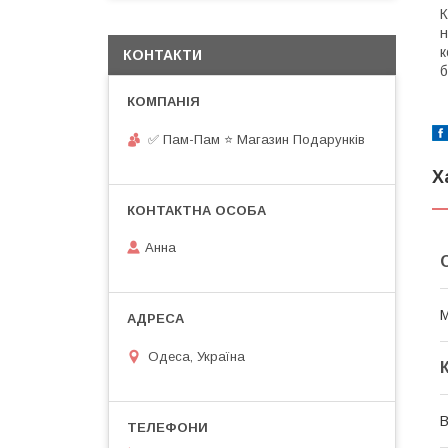
К
н
к
КОНТАКТИ
б
✅ Пам-Пам ⭐ Магазин Подарунків
Х
Анна
М
Одеса, Україна
В