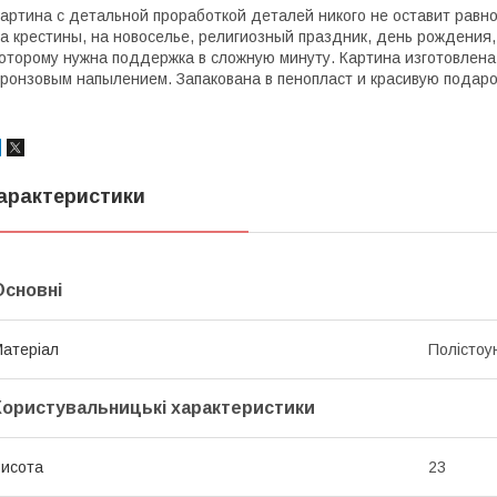
артина с детальной проработкой деталей никого не оставит рав
а крестины, на новоселье, религиозный праздник, день рождения,
оторому нужна поддержка в сложную минуту. Картина изготовлена 
ронзовым напылением. Запакована в пенопласт и красивую подаро
арактеристики
Основні
атеріал
Полістоу
Користувальницькі характеристики
исота
23