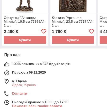
Статуетка "Архангел
Картина "Архангел
Стат
Михаїл", 19,5 см 77968A4
Михаїл", 23,5 см 77174A4
Миха
1 шт.
1 шт.
шт.
2 490
1 790
4 4
₴
₴
Купити
Купити
Про нас
100% позитивних з 242 відгуків за рік
Працює з 09.11.2020
м. Одеса
Одеса, Україна
Контакти
Сьогодні працює з 10:00 до 17:00
Показати весь графік роботи