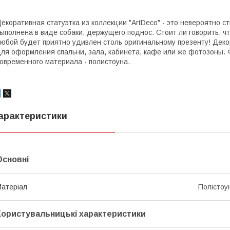
екоративная статуэтка из коллекции "ArtDeco" - это невероятно 
ыполнена в виде собаки, держущего поднос. Стоит ли говорить, ч
юбой будет приятно удивлен столь оригинальному презенту! Деко
ля оформления спальни, зала, кабинета, кафе или же фотозоны. 
овременного материала - полистоуна.
арактеристики
Основні
атеріал
Полістоу
Користувальницькі характеристики