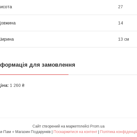
исота
27
Довжина
14
Ширина
13 см
нформація для замовлення
іна:
1 260 ₴
Сайт створений на маркетплейсі
Prom.ua
✅ Пам-Пам ⭐ Магазин Подарунків |
Поскаржитися на контент
|
Політика конфіденці