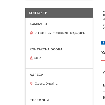
Д
КОНТАКТИ
в
л
д
с
✅ Пам-Пам ⭐ Магазин Подарунків
Х
Анна
Одеса, Україна
М