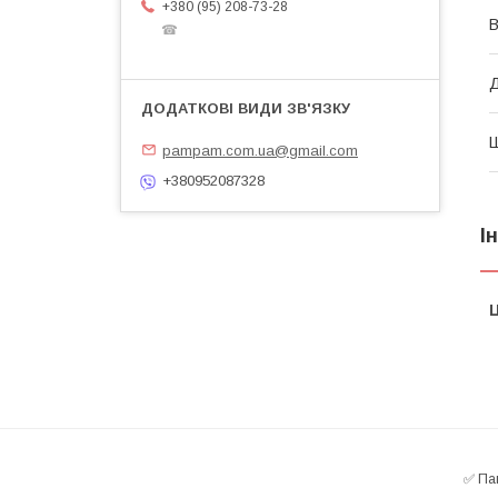
+380 (95) 208-73-28
В
☎
pampam.com.ua@gmail.com
+380952087328
І
Ц