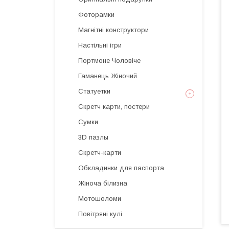
Фоторамки
Магнітні конструктори
Настільні ігри
Портмоне Чоловіче
Гаманець Жіночий
Статуетки
Скретч карти, постери
Сумки
3D пазлы
Скретч-карти
Обкладинки для паспорта
Жіноча білизна
Мотошоломи
Повітряні кулі