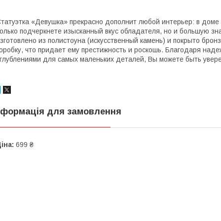
татуэтка «Девушка» прекрасно дополнит любой интерьер: в доме 
олько подчеркнете изысканный вкус обладателя, но и большую зн
зготовлено из полистоуна (искусственный камень) и покрыто бро
оробку, что придает ему престижность и роскошь. Благодаря наде
глублениями для самых маленьких деталей, Вы можете быть увере
нформація для замовлення
іна:
699 ₴