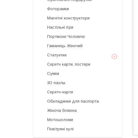
Фоторамки
Магнітні конструктори
Настільні ігри
Портмоне Чоловіче
Гаманець Жіночий
Статуетки
Скретч карти, постери
Сумки
3D пазлы
Скретч-карти
Обкладинки для паспорта
Жіноча білизна
Мотошоломи
Повітряні кулі