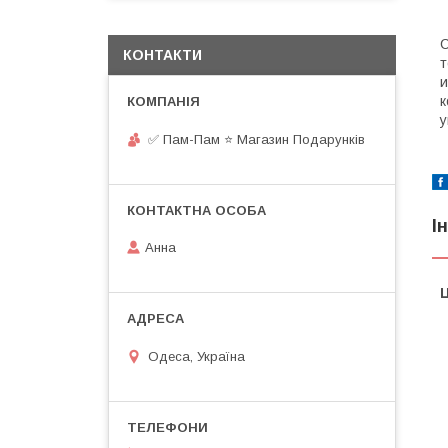
С
КОНТАКТИ
т
и
к
у
✅ Пам-Пам ⭐ Магазин Подарунків
І
Анна
Ц
Одеса, Україна