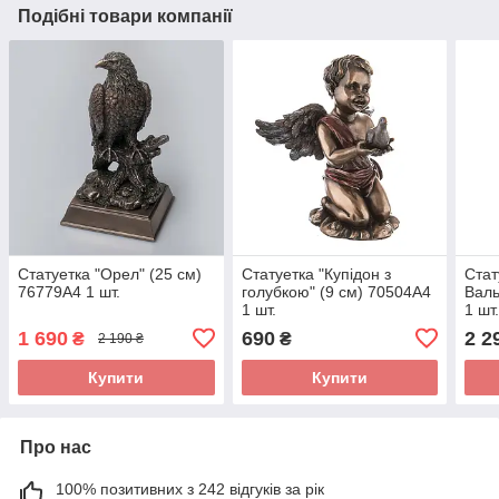
Подібні товари компанії
Статуетка "Орел" (25 см)
Статуетка "Купідон з
Стат
76779A4 1 шт.
голубкою" (9 см) 70504A4
Валь
1 шт.
1 шт
1 690
690
2 2
₴
₴
2 190 ₴
Купити
Купити
Про нас
100% позитивних з 242 відгуків за рік