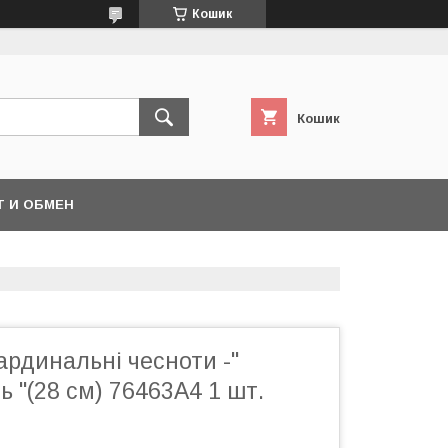
Кошик
Кошик
Т И ОБМЕН
ардинальні чесноти -"
ь "(28 см) 76463A4 1 шт.