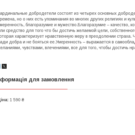
ардинальные добродетели состоят из четырех основных добродет
ремена, но о них есть упоминания во многих других религиях и ку
меренность, благоразумие и мужество.Благоразумие – качество, 
ли средство для того что бы достичь желаемой цели, собственног
оторая характеризует нравственную меру в преодолении страха. Чт
ади добра и не бояться ее.Умеренность – выражается в самообла
еланиями, чувствами, влечениями, все для того, чтобы достичь н
нформація для замовлення
іна:
1 590 ₴