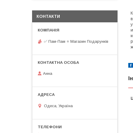
К
КОНТАКТИ
в
у
и
к
р
✅ Пам-Пам ⭐ Магазин Подарунків
ж
Анна
І
Ц
Одеса, Україна