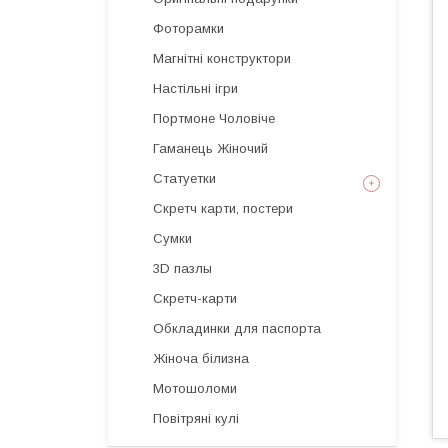
Фоторамки
Магнітні конструктори
Настільні ігри
Портмоне Чоловіче
Гаманець Жіночий
Статуетки
Скретч карти, постери
Сумки
3D пазлы
Скретч-карти
Обкладинки для паспорта
Жіноча білизна
Мотошоломи
Повітряні кулі