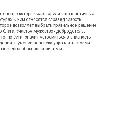
елей, о которых заговорили еще в античные
льтурах.К ним относятся справедливость,
которое позволяет выбрать правильное решение
о блага, счастья.Мужество- добродетель,
о, по сути, значит устремиться в опасность
дании, в умении человека управлять своими
равственно обоснованной цели.