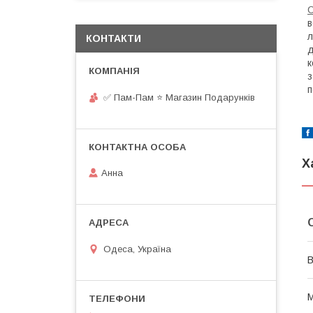
С
в
л
КОНТАКТИ
д
к
з
п
✅ Пам-Пам ⭐ Магазин Подарунків
Х
Анна
Одеса, Україна
В
М