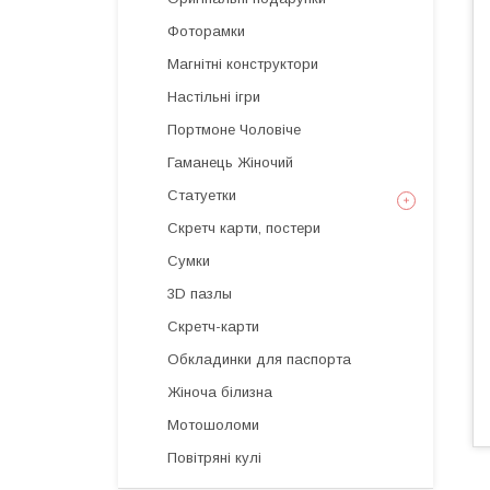
Фоторамки
Магнітні конструктори
Настільні ігри
Портмоне Чоловіче
Гаманець Жіночий
Статуетки
Скретч карти, постери
Сумки
3D пазлы
Скретч-карти
Обкладинки для паспорта
Жіноча білизна
Мотошоломи
Повітряні кулі