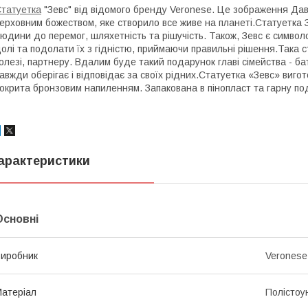
татуетка
"Зевс" від відомого бренду Veronese. Це зображення Давн
ерховним божеством, яке створило все живе на планеті.Статуетка 
юдини до перемог, шляхетність та рішучість. Також, Зевс є символ
олі та подолати їх з гідністю, приймаючи правильні рішення.Така
олезі, партнеру. Вдалим буде такий подарунок главі сімейства - батьк
авжди оберігає і відповідає за своїх рідних.Статуетка «Зевс» вигот
окрита бронзовим напиленням. Запакована в пінопласт та гарну по
арактеристики
Основні
иробник
Veronese
атеріал
Полістоу