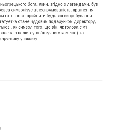
ьогрецького бога, який, згідно з легендами, був
Зевса символізує цілеспрямованість, прагнення
ом готовності прийняти будь-які випробування
 статуетка стане чудовим подарунком директору,
ові, як символ того, що він, як голова сім'ї,
овлена ​​з полістоуну (штучного каменю) та
дарункову упаковку.
н