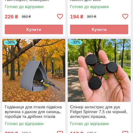
повітря
Готово до відправки
Готово до відправки
226
194
₴
₴
362 ₴
307 ₴
Купити
Купити
–34%
–30%
Годівниця для птахів підвісна
Спінер антистрес для рук
вулична з дахом для синиць,
Fidget Spinner 7,5 см чорний,
горобців та дрібних птахів
антистрес іграшка,
14×12×15 см
кишеньковий спінер, спінер
Готово до відправки
Готово до відправки
для дітей та дорослих