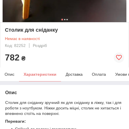
Столик для сніданку
Немає в наявності
Код: 82252
Роздріб
782
₴
Опис
Характеристики
Доставка
Оплата
Умови 
Опис
Столик для сніданку зручний як для сніданку в ліжку, так і для
роботи з ноутбуком. Ніжки досить міцні, столик не хитається і
впевнено стоїть на поверхні.
Переваги:
Стійкий до вологи і температури.