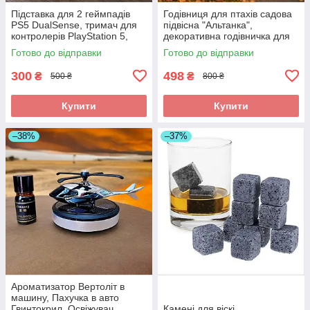
Підставка для 2 геймпадів
Годівниця для птахів садова
PS5 DualSense, тримач для
підвісна "Альтанка",
контролерів PlayStation 5,
декоративна годівничка для
органайзер для джойстиків
саду, дачі та двору 19×16 см
Готово до відправки
Готово до відправки
300
498
₴
₴
500 ₴
800 ₴
Купити
Купити
–38%
–37%
Ароматизатор Вертоліт в
машину, Пахучка в авто
Гвинтокрил, Освіжувач
Камені для віскі