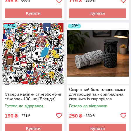
398
119
₴
₴
600 ₴
170 ₴
Купити
Купити
–30%
–29%
Секретний бокс-головоломка
Стікери наліпки стікербомбінг
для грошей та - оригінальна
стікерпак 100 шт. (Бренди)
скринька із сюрпризом
Готово до відправки
Готово до відправки
190
250
₴
₴
271 ₴
350 ₴
Купити
Купити