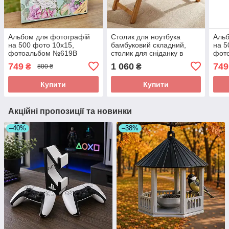
Альбом для фотографій
Столик для ноутбука
Альб
на 500 фото 10х15,
бамбуковий складний,
на 5
фотоальбом №619B
столик для сніданку в
фот
ліжко, столик-
749
1 060
749
₴
₴
800 ₴
трансформер 49,5×30×21
см (9032-002)
Купити
Купити
Акційні пропозиції та новинки
–40%
–38%