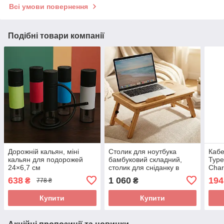
Всі умови повернення
Подібні товари компанії
Дорожній кальян, міні
Столик для ноутбука
Кабе
кальян для подорожей
бамбуковий складний,
Type
24×6,7 см
столик для сніданку в
Char
ліжко, столик-
ноут
638
1 060
194
₴
₴
778 ₴
трансформер 49,5×30×21
план
см (9032-002)
Poc
Купити
Купити