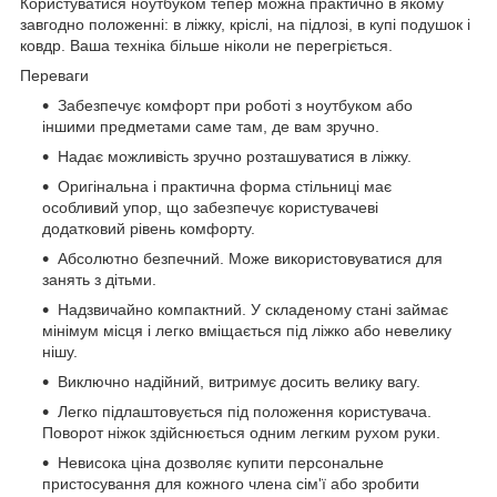
Користуватися ноутбуком тепер можна практично в якому
завгодно положенні: в ліжку, кріслі, на підлозі, в купі подушок і
ковдр. Ваша техніка більше ніколи не перегріється.
Переваги
Забезпечує комфорт при роботі з ноутбуком або
іншими предметами саме там, де вам зручно.
Надає можливість зручно розташуватися в ліжку.
Оригінальна і практична форма стільниці має
особливий упор, що забезпечує користувачеві
додатковий рівень комфорту.
Абсолютно безпечний. Може використовуватися для
занять з дітьми.
Надзвичайно компактний. У складеному стані займає
мінімум місця і легко вміщається під ліжко або невелику
нішу.
Виключно надійний, витримує досить велику вагу.
Легко підлаштовується під положення користувача.
Поворот ніжок здійснюється одним легким рухом руки.
Невисока ціна дозволяє купити персональне
пристосування для кожного члена сім'ї або зробити