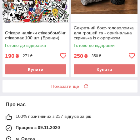
Секретний бокс-головоломка
Стікери наліпки стікербомбінг
для грошей та - оригінальна
стікерпак 100 шт. (Бренди)
скринька із сюрпризом
Готово до відправки
Готово до відправки
190
250
₴
₴
271 ₴
350 ₴
Купити
Купити
Показати ще
Про нас
100% позитивних з 237 відгуків за рік
Працює з 09.11.2020
м. Одеса