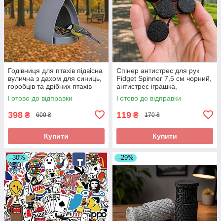
Годівниця для птахів підвісна
Спінер антистрес для рук
вулична з дахом для синиць,
Fidget Spinner 7,5 см чорний,
горобців та дрібних птахів
антистрес іграшка,
14×12×15 см
кишеньковий спінер, спінер
Готово до відправки
Готово до відправки
для дітей та дорослих
398
119
₴
₴
600 ₴
170 ₴
Купити
Купити
–30%
–29%