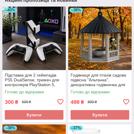
Акційні пропозиції та новинки
–40%
–38%
Підставка для 2 геймпадів
Годівниця для птахів садова
PS5 DualSense, тримач для
підвісна "Альтанка",
контролерів PlayStation 5,
декоративна годівничка для
органайзер для джойстиків
саду, дачі та двору 19×16 см
Готово до відправки
Готово до відправки
300
498
₴
₴
500 ₴
800 ₴
Купити
Купити
–38%
–37%