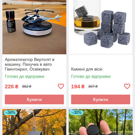
Ароматизатор Вертоліт в
машину, Пахучка в авто
Гвинтокрил, Освіжувач
Камені для віскі
повітря
Готово до відправки
Готово до відправки
226
194
₴
₴
362 ₴
307 ₴
Купити
Купити
–34%
–30%