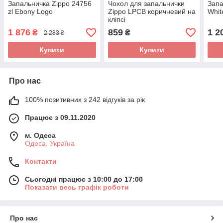
Запальничка Zippo 24756
Чохол для запальнички
Запа
zl Ebony Logo
Zippo LPCB коричневий на
Whit
кліпсі
1 876
859
1 2
₴
₴
2 283 ₴
Купити
Купити
Про нас
100% позитивних з 242 відгуків за рік
Працює з 09.11.2020
м. Одеса
Одеса, Україна
Контакти
Сьогодні працює з 10:00 до 17:00
Показати весь графік роботи
Про нас