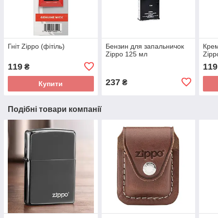
Гніт Zippo (фітіль)
Бензин для запальничок
Крем
Zippo 125 мл
Zipp
119
119
₴
237
₴
Купити
Подібні товари компанії