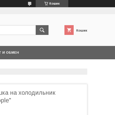
Кошик
Кошик
Т И ОБМЕН
шка на холодильник
ple"