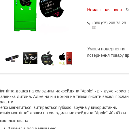
Немає в наявності
К
+380 (95) 208-73-28
☎
повернення товару п
агнітна дошка на холодильник крейдяна "Apple" - річ дуже корисна
аленька дитина. Адже на ній можна не тільки писати веселі послан
аланти.
егко магнітиться, витирається губкою, зручна у використанні.
озмір магнітної дошки на холодильник крейдяна "Apple" 40х43 см
комплектована:
3 крейди для малювання;