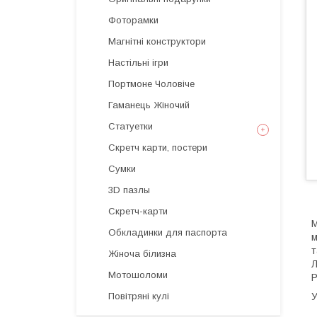
Фоторамки
Магнітні конструктори
Настільні ігри
Портмоне Чоловіче
Гаманець Жіночий
Статуетки
Скретч карти, постери
Сумки
3D пазлы
Скретч-карти
М
Обкладинки для паспорта
м
т
Жіноча білизна
Л
Мотошоломи
Р
Повітряні кулі
У