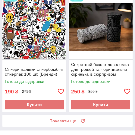
Секретний бокс-головоломка
Стікери наліпки стікербомбінг
для грошей та - оригінальна
стікерпак 100 шт. (Бренди)
скринька із сюрпризом
Готово до відправки
Готово до відправки
190
250
₴
₴
271 ₴
350 ₴
Купити
Купити
Показати ще