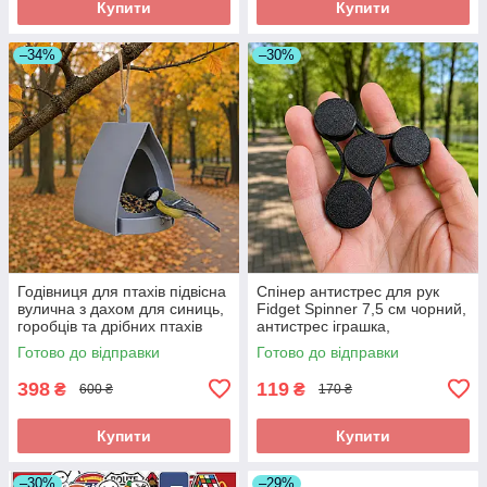
Купити
Купити
–34%
–30%
Годівниця для птахів підвісна
Спінер антистрес для рук
вулична з дахом для синиць,
Fidget Spinner 7,5 см чорний,
горобців та дрібних птахів
антистрес іграшка,
14×12×15 см
кишеньковий спінер, спінер
Готово до відправки
Готово до відправки
для дітей та дорослих
398
119
₴
₴
600 ₴
170 ₴
Купити
Купити
–30%
–29%