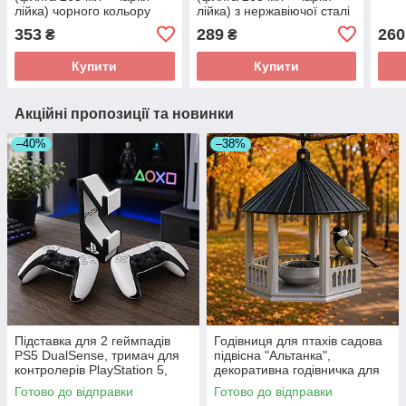
лійка) чорного кольору
лійка) з нержавіючої сталі
353
289
260
₴
₴
Купити
Купити
Акційні пропозиції та новинки
–40%
–38%
Підставка для 2 геймпадів
Годівниця для птахів садова
PS5 DualSense, тримач для
підвісна "Альтанка",
контролерів PlayStation 5,
декоративна годівничка для
органайзер для джойстиків
саду, дачі та двору 19×16 см
Готово до відправки
Готово до відправки