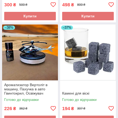
300
498
₴
₴
500 ₴
800 ₴
Купити
Купити
–38%
–37%
Ароматизатор Вертоліт в
машину, Пахучка в авто
Гвинтокрил, Освіжувач
Камені для віскі
повітря
Готово до відправки
Готово до відправки
226
194
₴
₴
362 ₴
307 ₴