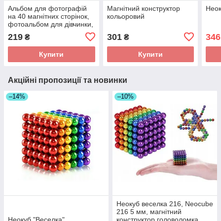
Альбом для фотографій
Магнітний конструктор
Неок
на 40 магнітних сторінок,
кольоровий
фотоальбом для дівчинки,
рожевий
219
301
346
₴
₴
Купити
Купити
Акційні пропозиції та новинки
–14%
–10%
Неокуб веселка 216, Neocube
216 5 мм, магнітний
Неокуб "Веселка"
конструктор головоломка,