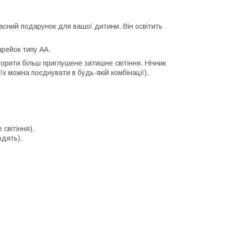
асний подарунок для вашої дитини. Він освітить
арейок типу АА.
орити більш приглушене затишне світіння. Нічник
їх можна поєднувати в будь-якій комбінації).
 світіння).
одять).