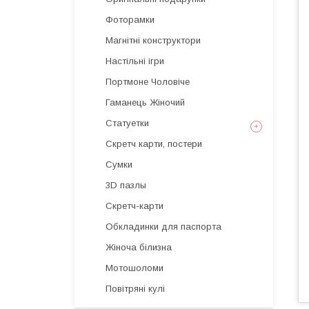
Фоторамки
Магнітні конструктори
Настільні ігри
Портмоне Чоловіче
Гаманець Жіночий
Статуетки
Скретч карти, постери
Сумки
3D пазлы
Скретч-карти
Обкладинки для паспорта
Жіноча білизна
Мотошоломи
Повітряні кулі