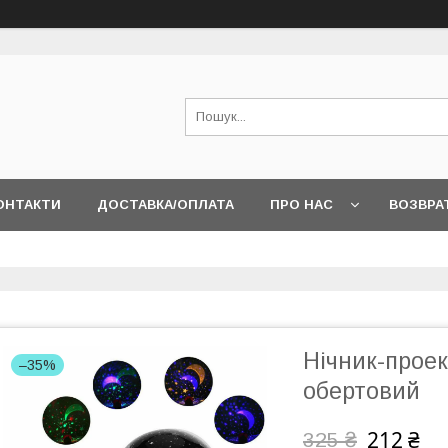
ОНТАКТИ
ДОСТАВКА/ОПЛАТА
ПРО НАС
ВОЗВРА
Нічник-проек
–35%
обертовий
212 ₴
325 ₴