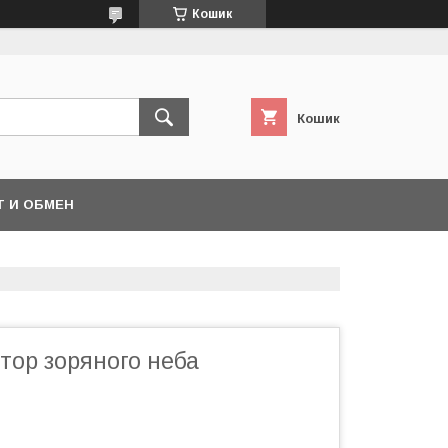
Кошик
Кошик
Т И ОБМЕН
тор зоряного неба