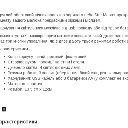
руглий обертовий нічник-проектор зоряного неба Star Master прекр
імнату вашого малюка прекрасними зірками і місяцем.
арчування світильника можливо від usb проводу або від трьох бат
омплектується напівпрозорим матовим ковпаком, який дозволяє ств
ає три кнопки управління, які відповідають трьом режимам роботи (
арактеристики:
Колір корпусу: синій, рожевий,фіолетовий
Створює рухомі проекції на стіни і стеля.
Джерело світла: 4 світлодіодних ламп.
Режими роботи: 3 кнопки (обертання, білий світ, різнокольорове
Харчування: USB-кабель або 3 батарейки АА (у комплект не вх
Матеріал: пластик.
Розміри: 13.5 см x 12см
арактеристики